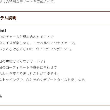
だけの特別なデザートを完成させて。
イテム説明
int】
りのチャームと組み合わせることで
タマイズが楽しめる、エラベルシアワセチェーン。
～りとろける＜Q＞のロウインがワンポイント。
日の主役はどんなデザート？」
日のコーディネートや気分に合わせて
合わせを変えて楽しむことが可能です。
なトッピングで、心ときめくデザートタイムを楽しんで。
製