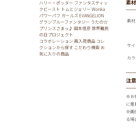
素
ハリー・ポッター
ファンタスティッ
クビースト
トムとジェリー
Wonka
パワーパフ ガールズ
EVANGELION
素材
グランブルーファンタジー
うたの☆
プリンスさまっ♪
岡本信彦
世界難民
の日プロジェクト
コラボレーション
再入荷商品
コレ
サイ
クションから探す
こだわり検索
お
気に入りの商品
カラ
注
※お
に差
※画
る場