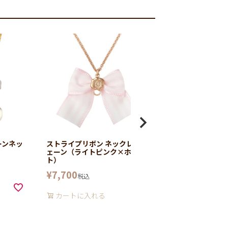
ーンネッ
ストライプリボン ネックレスチ
クリーミー レモン
ェーン（ライトピンク×ホワイ
ャーム
ト）
¥
5,500
税込
¥
7,700
税込
カートに入れ
カートに入れる