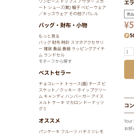
ワンピース
トップス
アウター
スカ
エラ
ート
シューズ(靴)
帽子
ベビーウェア
／キッズウェア
その他アパレル
商品
¥
5
バッグ・財布・小物
5
もっと見る
バッグ
財布
時計
スマホアクセサリ
ー
雑貨
食品
食器
ラッピングアイテ
ム
ランドセル
モチーフから探す
ベストセラー
チョコレート
トゥース(歯)
チーズ
ビ
スケット／クッキー
ホイップクリー
ム
キャンディ
ハンバーガー
アイス
メルト
ケーキ
マカロン
ドーナッツ
コ
グミ
オススメ
Your
お好
パンケーキ
フルーツ
ハチミツレモ