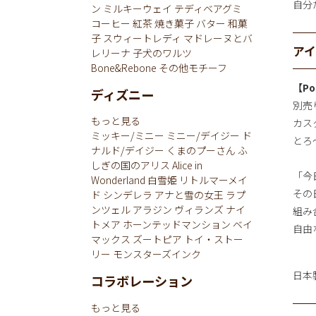
自分
ン
ミルキーウェイ
テディベアグミ
コーヒー
紅茶
焼き菓子
バター
和菓
子
スウィートレディ
マドレーヌとバ
ア
レリーナ
子犬のワルツ
Bone&Rebone
その他モチーフ
【Po
ディズニー
別売
もっと見る
カス
ミッキー/ミニー
ミニー/デイジー
ド
とろ
ナルド/デイジー
くまのプーさん
ふ
しぎの国のアリス
Alice in
「今
Wonderland
白雪姫
リトルマーメイ
その
ド
シンデレラ
アナと雪の女王
ラプ
ンツェル
アラジン
ヴィランズ
ナイ
組み
トメア
ホーンテッドマンション
ベイ
自由
マックス
ズートピア
トイ・ストー
リー
モンスターズインク
日本
コラボレーション
もっと見る