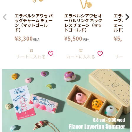
エラベルシアワセ バ
エラベルシアワセ オ
エラベル
ッグチャーム チェー
ーバルリンク ネック
ーブル ネ
ン（マットゴール
レス チェーン（マッ
ェーン（
ド）
トゴールド）
ルド）
¥
3,300
¥
5,500
¥
5,500
税込
税込
カートに入れる
カートに入れる
カート