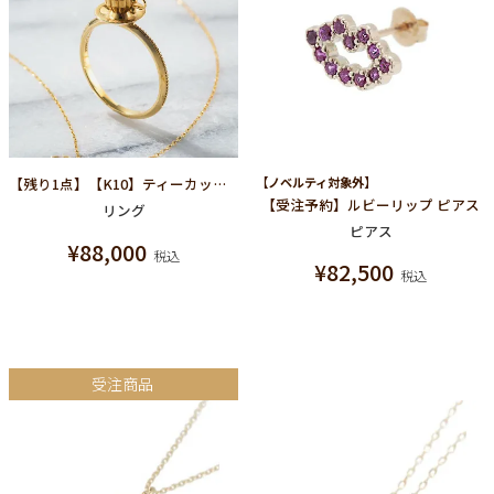
【残り1点】【K10】ティーカップ リング
【ノベルティ対象外】
【受注予約】ルビーリップ ピアス
リング
ピアス
¥
88,000
税込
¥
82,500
税込
受注商品