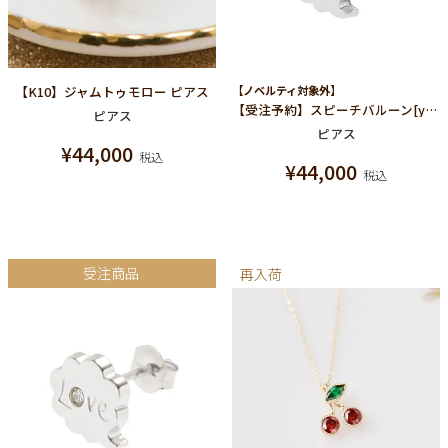
【K10】ジャムトゥモロー ピアス
【ノベルティ対象外】
【受注予約】スピーチバルーン[yum!] ピアス
ピアス
ピアス
¥
44,000
税込
¥
44,000
税込
受注商品
再入荷