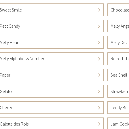
Sweet Smile
Chocolat
Petit Candy
Melty Ange
Melty Heart
Melty Devi
Melty Alphabet＆Number
Refresh T
Paper
Sea Shell
Gelato
Strawberr
Cherry
Teddy Be
Galette des Rois
Jam Cook