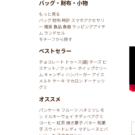
バッグ・財布・小物
もっと見る
バッグ
財布
時計
スマホアクセサリ
ー
雑貨
食品
食器
ラッピングアイテ
ム
ランドセル
モチーフから探す
ベストセラー
チョコレート
トゥース(歯)
チーズ
ビ
スケット／クッキー
ホイップクリー
ム
キャンディ
ハンバーガー
アイス
メルト
ケーキ
マカロン
ドーナッツ
グミ
オススメ
パンケーキ
フルーツ
ハチミツレモ
ン
ミルキーウェイ
テディベアグミ
コーヒー
紅茶
焼き菓子
バター
和菓
子
スウィートレディ
マドレーヌとバ