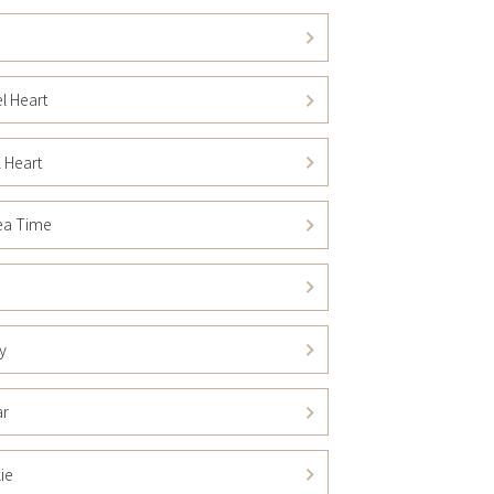
e
l Heart
l Heart
ea Time
y
ar
ie