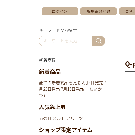
ログイン
新規会員登録
ご利
キーワードから探す
新着商品
Q-
新着商品
全ての新着商品を見る
8月8日発売
7
月25日発売
7月18日発売
「ちいか
わ」
人気急上昇
雨の日
メルト
フルーツ
ショップ限定アイテム