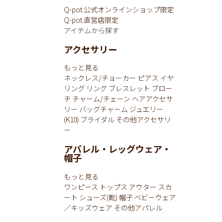
Q-pot.公式オンラインショップ限定
Q-pot.直営店限定
アイテムから探す
アクセサリー
もっと見る
ネックレス/チョーカー
ピアス
イヤ
リング
リング
ブレスレット
ブロー
チ
チャーム/チェーン
ヘアアクセサ
リー
バッグチャーム
ジュエリー
(K10)
ブライダル
その他アクセサリ
ー
アパレル・レッグウェア・
帽子
もっと見る
ワンピース
トップス
アウター
スカ
ート
シューズ(靴)
帽子
ベビーウェア
／キッズウェア
その他アパレル