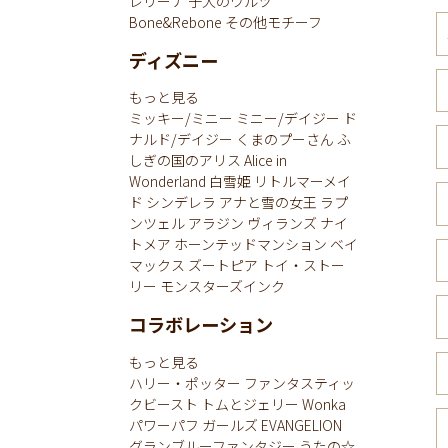
レリーナ
子犬のワルツ
Bone&Rebone
その他モチーフ
ディズニー
もっと見る
ミッキー/ミニー
ミニー/デイジー
ド
ナルド/デイジー
くまのプーさん
ふ
しぎの国のアリス
Alice in
Wonderland
白雪姫
リトルマーメイ
ド
シンデレラ
アナと雪の女王
ラプ
ンツェル
アラジン
ヴィランズ
ナイ
トメア
ホーンテッドマンション
ベイ
マックス
ズートピア
トイ・ストー
リー
モンスターズインク
コラボレーション
もっと見る
ハリー・ポッター
ファンタスティッ
クビースト
トムとジェリー
Wonka
パワーパフ ガールズ
EVANGELION
グランブルーファンタジー
うたの☆