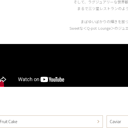
そして、ラグジュアリーな世界
まるで三ツ星レストランのよ
まばゆいばかりの輝きを放
Sweetな＜Q-pot. Lounge＞のジ
Fruit Cake
Caviar